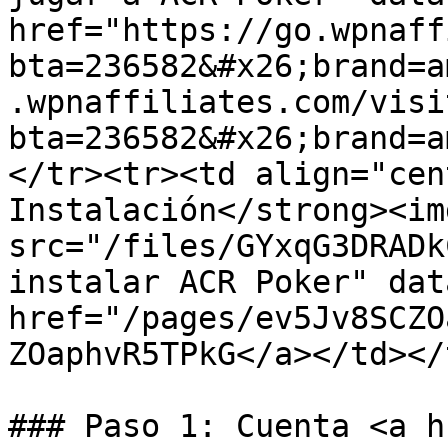
href="https://go.wpnaff
bta=236582&#x26;brand=a
.wpnaffiliates.com/visi
bta=236582&#x26;brand=a
</tr><tr><td align="cen
Instalación</strong><img
src="/files/GYxqG3DRADk
instalar ACR Poker" dat
href="/pages/ev5Jv8SCZO
ZOaphvR5TPkG</a></td></
### Paso 1: Cuenta <a h