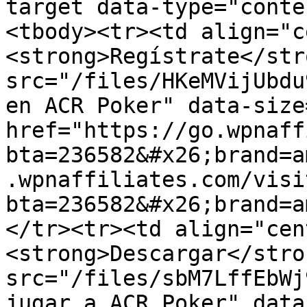
target data-type="conte
<tbody><tr><td align="c
<strong>Regístrate</str
src="/files/HKeMVijUbdu
en ACR Poker" data-size
href="https://go.wpnaff
bta=236582&#x26;brand=a
.wpnaffiliates.com/visi
bta=236582&#x26;brand=a
</tr><tr><td align="cen
<strong>Descargar</stro
src="/files/sbM7LffEbWj
jugar a ACR Poker" data