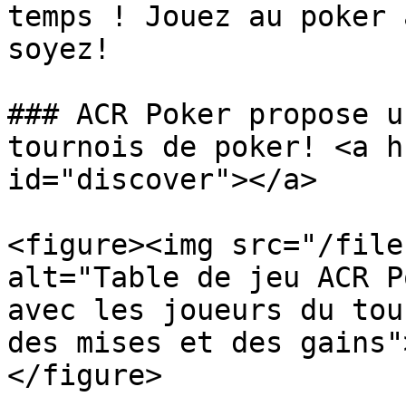
temps ! Jouez au poker 
soyez!

### ACR Poker propose u
tournois de poker! <a h
id="discover"></a>

<figure><img src="/file
alt="Table de jeu ACR P
avec les joueurs du tou
des mises et des gains"
</figure>
