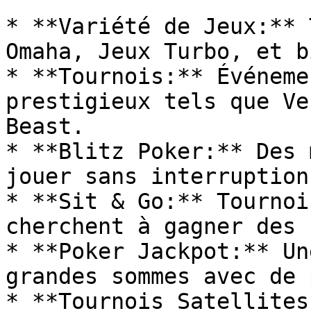
* **Variété de Jeux:** 
Omaha, Jeux Turbo, et b
* **Tournois:** Événeme
prestigieux tels que Ve
Beast.

* **Blitz Poker:** Des 
jouer sans interruption.
* **Sit & Go:** Tournoi
cherchent à gagner des 
* **Poker Jackpot:** Un
grandes sommes avec de 
* **Tournois Satellites