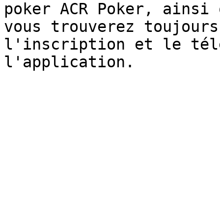
poker ACR Poker, ainsi 
vous trouverez toujours
l'inscription et le tél