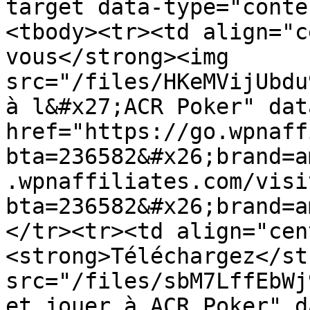
target data-type="conte
<tbody><tr><td align="c
vous</strong><img 
src="/files/HKeMVijUbdu
à l&#x27;ACR Poker" dat
href="https://go.wpnaff
bta=236582&#x26;brand=a
.wpnaffiliates.com/visi
bta=236582&#x26;brand=a
</tr><tr><td align="cen
<strong>Téléchargez</st
src="/files/sbM7LffEbWj
et jouer à ACR Poker" d