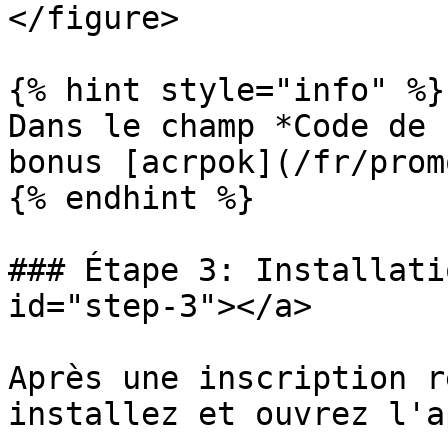
</figure>

{% hint style="info" %}

Dans le champ *Code de 
bonus [acrpok](/fr/prom
{% endhint %}

### Étape 3: Installati
id="step-3"></a>

Après une inscription r
installez et ouvrez l'a