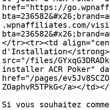
href="https://go.wpnaff
bta=236582&#x26;brand=a
.wpnaffiliates.com/visi
bta=236582&#x26;brand=a
</tr><tr><td align="cen
d'Installation</strong><
src="/files/GYxqG3DRADk
installer ACR Poker" da
href="/pages/ev5Jv8SCZO
ZOaphvR5TPkG</a></td></
Si vous souhaitez comme