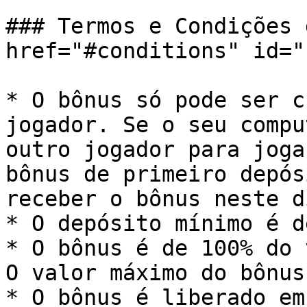
### Termos e Condições 
href="#conditions" id="
* O bônus só pode ser c
jogador. Se o seu compu
outro jogador para joga
bônus de primeiro depós
receber o bônus neste d
* O depósito mínimo é d
* O bônus é de 100% do 
O valor máximo do bônus
* O bônus é liberado em