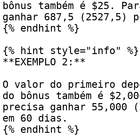
bônus também é $25. Par
ganhar 687,5 (2527,5) p
{% endhint %}

{% hint style="info" %}

**EXEMPLO 2:**

O valor do primeiro dep
do bônus também é $2,00
precisa ganhar 55,000 (
em 60 dias.

{% endhint %}
