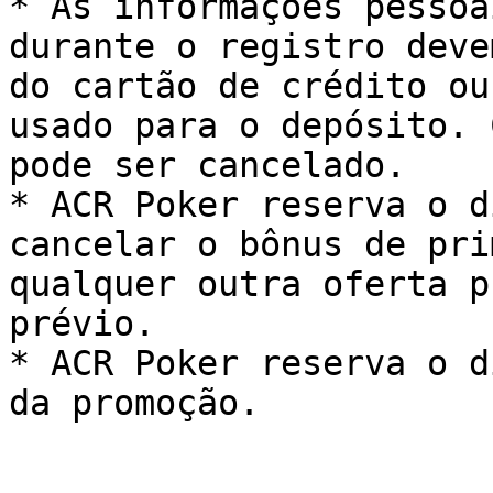
* As informações pessoa
durante o registro deve
do cartão de crédito ou
usado para o depósito. 
pode ser cancelado.

* ACR Poker reserva o d
cancelar o bônus de pri
qualquer outra oferta p
prévio.

* ACR Poker reserva o d